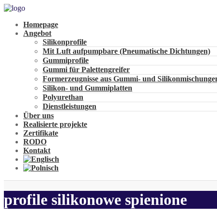
Homepage
Angebot
Silikonprofile
Mit Luft aufpumpbare (Pneumatische Dichtungen)
Gummiprofile
Gummi für Palettengreifer
Formerzeugnisse aus Gummi- und Silikonmischunge
Silikon- und Gummiplatten
Polyurethan
Dienstleistungen
Über uns
Realisierte projekte
Zertifikate
RODO
Kontakt
profile silikonowe spienione