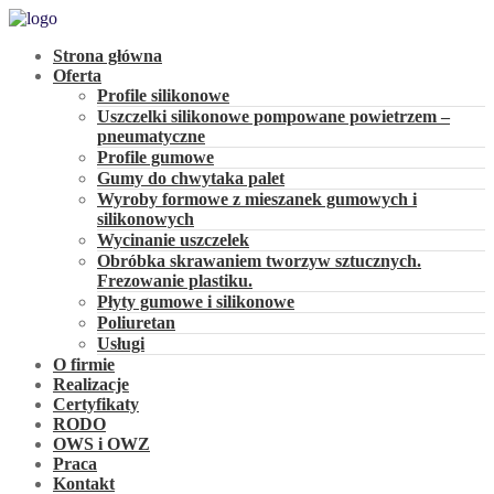
Strona główna
Oferta
Profile silikonowe
Uszczelki silikonowe pompowane powietrzem –
pneumatyczne
Profile gumowe
Gumy do chwytaka palet
Wyroby formowe z mieszanek gumowych i
silikonowych
Wycinanie uszczelek
Obróbka skrawaniem tworzyw sztucznych.
Frezowanie plastiku.
Płyty gumowe i silikonowe
Poliuretan
Usługi
O firmie
Realizacje
Certyfikaty
RODO
OWS i OWZ
Praca
Kontakt