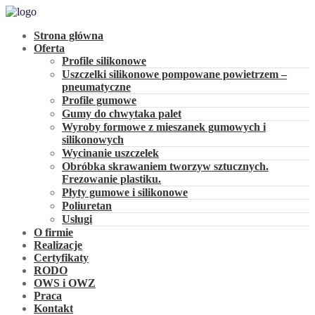
Strona główna
Oferta
Profile silikonowe
Uszczelki silikonowe pompowane powietrzem –
pneumatyczne
Profile gumowe
Gumy do chwytaka palet
Wyroby formowe z mieszanek gumowych i
silikonowych
Wycinanie uszczelek
Obróbka skrawaniem tworzyw sztucznych.
Frezowanie plastiku.
Płyty gumowe i silikonowe
Poliuretan
Usługi
O firmie
Realizacje
Certyfikaty
RODO
OWS i OWZ
Praca
Kontakt