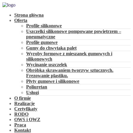
Strona główna
Oferta
Profile silikonowe
Uszczelki silikonowe pompowane powietrzem –
pneumatyczne
Profile gumowe
Gumy do chwytaka palet
Wyroby formowe z mieszanek gumowych i
silikonowych
Wycinanie uszczelek
Obróbka skrawaniem tworzyw sztucznych.
Frezowanie plastiku.
Płyty gumowe i silikonowe
Poliuretan
Usługi
O firmie
Realizacje
Certyfikaty
RODO
OWS i OWZ
Praca
Kontakt