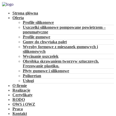
Strona główna
Oferta
Profile silikonowe
Uszczelki silikonowe pompowane powietrzem –
pneumatyczne
Profile gumowe
Gumy do chwytaka palet
Wyroby formowe z mieszanek gumowych i
silikonowych
Wycinanie uszczelek
Obróbka skrawaniem tworzyw sztucznych.
Frezowanie plastiku.
Płyty gumowe i silikonowe
Poliuretan
Usługi
O firmie
Realizacje
Certyfikaty
RODO
OWS i OWZ
Praca
Kontakt