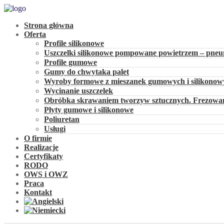
Strona główna
Oferta
Profile silikonowe
Uszczelki silikonowe pompowane powietrzem – pne
Profile gumowe
Gumy do chwytaka palet
Wyroby formowe z mieszanek gumowych i silikonow
Wycinanie uszczelek
Obróbka skrawaniem tworzyw sztucznych. Frezowani
Płyty gumowe i silikonowe
Poliuretan
Usługi
O firmie
Realizacje
Certyfikaty
RODO
OWS i OWZ
Praca
Kontakt