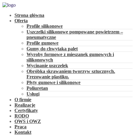
Strona główna
Oferta
Profile silikonowe
Uszczelki silikonowe pompowane powietrzem –
pneumatyczne
Profile gumowe
Gumy do chwytaka palet
Wyroby formowe z mieszanek gumowych i
silikonowych
Wycinanie uszczelek
Obróbka skrawaniem tworzyw sztucznych.
Frezowanie plastiku.
Płyty gumowe i silikonowe
Poliuretan
Usługi
O firmie
Realizacje
Certyfikaty
RODO
OWS i OWZ
Praca
Kontakt