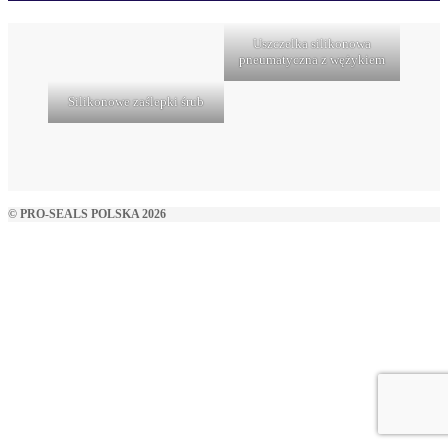
Uszczelka silikonowa
pneumatyczna z wężykiem
Silikonowe zaślepki śrub
© PRO-SEALS POLSKA 2026